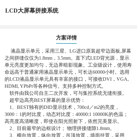
LCD大屏幕拼接系统
方案详情
液晶显示单元，采用三星、LG进口原装超窄边面板,屏幕
之间拼缝仅仅为1.8mm，3.5mm。直下式LED背光源，显示
单元亮度更加均匀，无边界暗影现象。工业级设计，使用寿
命远高于普通家用液晶显示单元，可长达60000小时。选用
的LCD液晶显示单元具有丰富的接口，可接收DVI，VGA,
HDMI, YPbPr等各种信号。支持多种控制方式。
软件由我公司自主二次开发，可与集控系统无缝衔接。
超窄边高亮BEST屏幕的显示优势：
1、BEST独有的DID显示技术，700cd／m2的亮度，
3000：1的对比度，动态对比度：40000:1 10000K的色温；
高亮度高清晰度，即使在阳光照射下，依然完美显示。
2、目前最窄的边框设计； 物理拼接缝隙1.8mm。
3、横向放置，纵向放置，吊顶放置，墙面挂置，采用