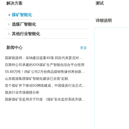
解决方案
测试
煤矿智能化
>>方案详情
详细说明
选煤厂智能化
其他行业智能化
新闻中心
更多
国家能源局：采纳建议提案40项 回应代表委员对能源发展关切
百斯特公司承建的XXX煤矿生产智能化综合平台投用
55.89万吨！鸡矿公司2月份商品煤销售缘何再创新高？
山东能源集团煤矿智能化建设已全面“起航
首个煤矿井下移动5G网络建成，中国煤炭行业正式踏进5G时代！
煤炭行业市场规模分析
国家煤矿安监局关于印发 《煤矿安全监控系统升级改造技术方案》的通知